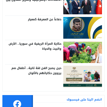
سوريا وتركيا
دفاعاً عن المعرفة كمعيار
حكاية المرأة الريفية في سوريا.. الأرض
والبيت والحياة
حين يصبح الفن لغة ثانية.. أطفال صم
يروون حكاياتهم بالألوان
انضم الينا على فيسبوك