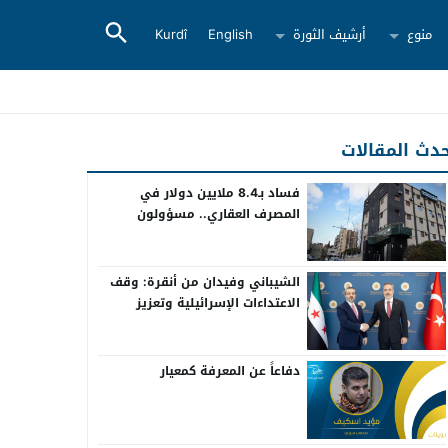
منوع
أرشيف الثورة
English
Kurdî
دث المقالات
فساد بـ8.4 ملايين دولار في
المصرف العقاري.. مسؤولون
سابقون أمام القضاء
الشيباني وفيدان من أنقرة: وقف
الاعتداءات الإسرائيلية وتعزيز
التعاون بين سوريا وتركيا
دفاعاً عن المعرفة كمعيار