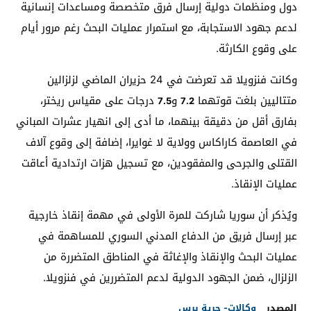
دول ومنظمات دولية إرسال فرق متخصصة ومساعدات إنسانية
لدعم جهود الاستجابة، مع استمرار عمليات البحث رغم مرور أيام
على وقوع الكارثة.
وكانت فنزويلا قد تعرضت في 24 حزيران الماضي لزلزالين
متتاليين بلغت قوتهما
و
درجات على مقياس ريختر،
7.5
7.2
بفارق أقل من دقيقة بينهما، ما أدى إلى انهيار عشرات المباني
في العاصمة كاراكاس وولاية لا غوايرا، إضافة إلى وقوع آلاف
القتلى والجرحى والمفقودين، مع تسجيل هزات ارتدادية أعاقت
عمليات الإنقاذ.
ويُذكر أن سوريا شاركت للمرة الأولى في مهمة إنقاذ خارجية
عبر إرسال فريق من الدفاع المدني السوري للمساهمة في
عمليات البحث والإنقاذ والإغاثة في المناطق المتضررة من
الزلزال، ضمن الجهود الدولية لدعم المتضررين في فنزويلا.
المصدر
وكالات- حرية برس