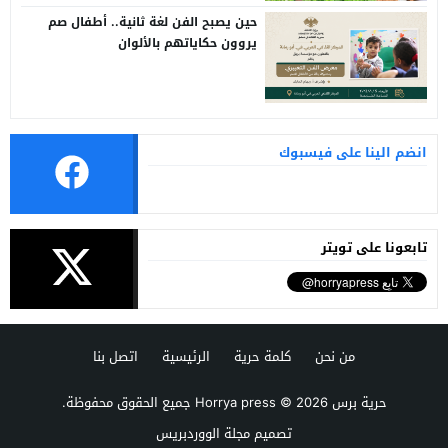
حين يصبح الفن لغة ثانية.. أطفال صم
يروون حكاياتهم بالألوان
انضم الينا على فيسبوك
تابعونا على تويتر
من نحن
كلمة حرية
الرئيسية
اتصل بنا
حرية برس Horrya press
© 2026 جميع الحقوق محفوظة.
تصميم
مجلة الووردبريس