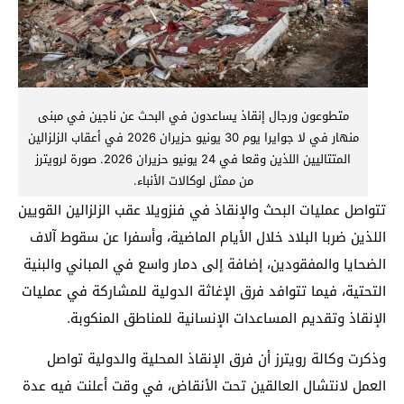
متطوعون ورجال إنقاذ يساعدون في البحث عن ناجين في مبنى
منهار في لا جوايرا يوم 30 يونيو حزيران 2026 في أعقاب الزلزالين
المتتاليين اللذين وقعا في 24 يونيو حزيران 2026. صورة لرويترز
من ممثل لوكالات الأنباء.
تتواصل عمليات البحث والإنقاذ في فنزويلا عقب الزلزالين القويين
اللذين ضربا البلاد خلال الأيام الماضية، وأسفرا عن سقوط آلاف
الضحايا والمفقودين، إضافة إلى دمار واسع في المباني والبنية
التحتية، فيما تتوافد فرق الإغاثة الدولية للمشاركة في عمليات
الإنقاذ وتقديم المساعدات الإنسانية للمناطق المنكوبة.
وذكرت وكالة رويترز أن فرق الإنقاذ المحلية والدولية تواصل
العمل لانتشال العالقين تحت الأنقاض، في وقت أعلنت فيه عدة