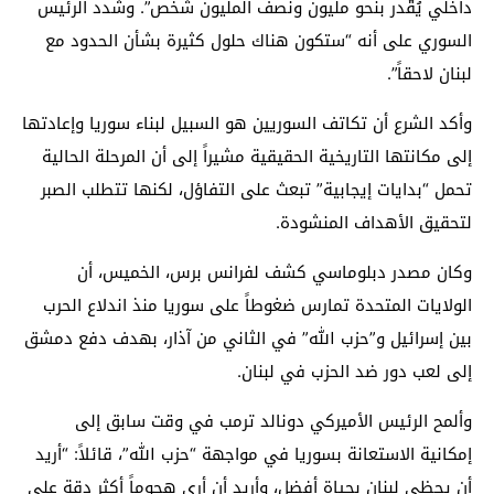
داخلي يُقّدر بنحو مليون ونصف المليون شخص”. وشدد الرئيس
السوري على أنه “ستكون هناك حلول كثيرة بشأن الحدود مع
لبنان لاحقاً”.
وأكد الشرع أن تكاتف السوريين هو السبيل لبناء سوريا وإعادتها
إلى مكانتها التاريخية الحقيقية مشيراً إلى أن المرحلة الحالية
تحمل “بدايات إيجابية” تبعث على التفاؤل، لكنها تتطلب الصبر
لتحقيق الأهداف المنشودة.
وكان مصدر دبلوماسي كشف لفرانس برس، الخميس، أن
الولايات المتحدة تمارس ضغوطاً على سوريا منذ اندلاع الحرب
بين إسرائيل و”حزب الله” في الثاني من آذار، بهدف دفع دمشق
إلى لعب دور ضد الحزب في لبنان.
وألمح الرئيس الأميركي دونالد ترمب في وقت سابق إلى
إمكانية الاستعانة بسوريا في مواجهة “حزب الله”، قائلاً: “أريد
أن يحظى لبنان بحياة أفضل، وأريد أن أرى هجوماً أكثر دقة على