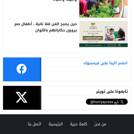
حين يصبح الفن لغة ثانية.. أطفال صم
يروون حكاياتهم بالألوان
انضم الينا على فيسبوك
تابعونا على تويتر
من نحن
كلمة حرية
الرئيسية
اتصل بنا