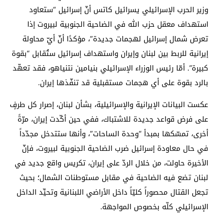
وزير الحرب الإسرائيلي يسرائيل كاتس أنّ إسرائيل “ستعاود
استهداف معقل حزب الله في الضاحية الجنوبية لبيروت إذا
تعرض شمال إسرائيل لهجمات جديدة”، مؤكدًا أنّ أيّ محاولة
إيرانية للربط بين لبنان وإيران واستهداف إسرائيل ستُقابل “بقوة
كبيرة”. أمّا رئيس الوزراء الإسرائيلي بنيامين نتنياهو، فقد تعهّد
بالرد بقوة على أي هجمات مستقبلية قد تنفّذها إيران.
عكست البيانات الإيرانية والإسرائيلية، بشأن لبنان، إصرار كل طرفٍ
على فرض قواعد جديدة للاشتباك، ففي حين أكّدت إيران، مرّةً
أخرى، تمسّكها بمبدأ “وحدة الساحات”، وأنها ستتدخل مجدّداً
في حال معاودة إسرائيل ضرب الضاحية الجنوبية لبيروت، فإنّ
الأخيرة حاولت، من خلال الردّ على إيران، تكريس واقع جديد في
لبنان تضع فيه الضاحية في مقابل مستوطنات الشمال؛ بحيث
تجعل القتال محصوراً كليّاً داخل الأراضي اللبنانية وتحيِّد الداخل
الإسرائيلي كلّه بخصوص المواجهة.