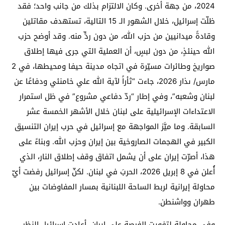
2024، من جهة أخرى. وكان الالتزام بذلك من جانب واحد؛ فقد
ظلّت إسرائيل، خلال الشهور الـ 15 التالية، تستهدف مقاتلين
وقادةً ميدانيين من حزب الله، من دون ردٍّ منه. وقد أوضح حزب
الله حينئذٍ، من دون لبسٍ، أن العملية التي جرى فيها إطلاق
صواريخ وطائرات مسيّرة في اتجاه مدينة حيفا ومحيطها، في 2
مارس/ ىذار 2026، جاءت “ثأراً لآية الله علي خامنئي ودفاعًا عن
لبنان وشعبه”، وفي إطار “ردّ دفاعي مشروع” في ظل استمرار
الاعتداءات الإسرائيلية على لبنان خلال الأشهر الخمسة عشر
السابقة. وما ميَّز المواجهة مع إسرائيل في حرب إيران التنسيق
الكبير في الهجمات الصاروخية بين إيران وحزب الله. وبناءً على
هذا، أصرّت إيران على أن يشمل اتفاق وقف إطلاق النار، الذي
أُعلن في 8 إبريل 2026، الحربَ في لبنان. لكنّ إسرائيل رفضت أيّ
محاولة إيرانية لربط الساحة اللبنانية بمسار المفاوضات بين
طهران وواشنطن.
وفي محاولة لتفويت الفرصة على إيران، أعادت إسرائيل النظر