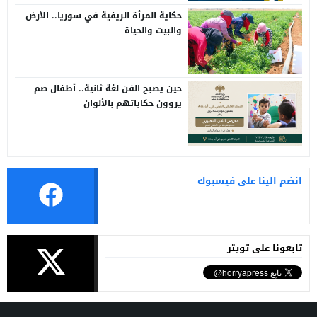
حكاية المرأة الريفية في سوريا.. الأرض
والبيت والحياة
حين يصبح الفن لغة ثانية.. أطفال صم
يروون حكاياتهم بالألوان
انضم الينا على فيسبوك
تابعونا على تويتر