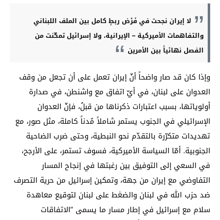
لا إيران نجحت في فَرْض ربطٍ كامل بين الملف اللبناني
والتفاهمات الأميركية – الإيرانية، ولا إسرائيل تمكّنت من
الفصل نهائياً بين الأمرين
وإذا كان قد صار واضحاً أنّ إيران تعمل على أن تجعل من وقف
العدوان على لبنان، في أيّ اتفاق مع واشنطن، في صدارة
أولوياتها، بسبب اعتبارات ذكرناها من قبلُ، فإنّ العدوان
الإسرائيلي في الجنوب يستمر شاملاً مُدناً كاملة، مثل صور، مع
تهديدات متكرّرة بالتقدّم نحو النبطية، وحتى ضرب الضاحية
الجنوبية. أمّا السياسة الأميركية، فسوف تستمر، على الأرجح،
في السعي إلى التوفيق بين رغبتها في إنجاح المسار
التفاوضي مع إيران من جهة، وتمكين إسرائيل من حرية التصرف
ضد حزب الله في لبنان والضغط على لبنان لتوقيع معاهدة
سلام مع إسرائيل في إطار مسار ما يسمى “الاتفاقات