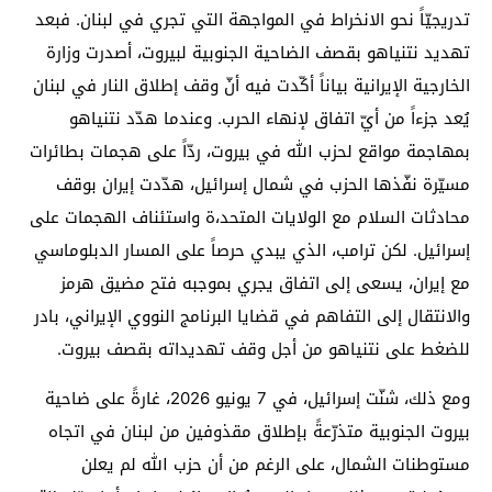
تدريجيّاً نحو الانخراط في المواجهة التي تجري في لبنان. فبعد
تهديد نتنياهو بقصف الضاحية الجنوبية لبيروت، أصدرت وزارة
الخارجية الإيرانية بياناً أكّدت فيه أنّ وقف إطلاق النار في لبنان
يُعد جزءاً من أيّ اتفاق لإنهاء الحرب. وعندما هدّد نتنياهو
بمهاجمة مواقع لحزب الله في بيروت، ردّاً على هجمات بطائرات
مسيّرة نفّذها الحزب في شمال إسرائيل، هدّدت إيران بوقف
محادثات السلام مع الولايات المتحد،ة واستئناف الهجمات على
إسرائيل. لكن ترامب، الذي يبدي حرصاً على المسار الدبلوماسي
مع إيران، يسعى إلى اتفاق يجري بموجبه فتح مضيق هرمز
والانتقال إلى التفاهم في قضايا البرنامج النووي الإيراني، بادر
للضغط على نتنياهو من أجل وقف تهديداته بقصف بيروت.
ومع ذلك، شنّت إسرائيل، في 7 يونيو 2026، غارةً على ضاحية
بيروت الجنوبية متذرّعةً بإطلاق مقذوفين من لبنان في اتجاه
مستوطنات الشمال، على الرغم من أن حزب الله لم يعلن