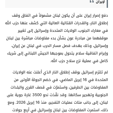
لإيران
دفع إصرار إيران على أن يكون لبنان مشمولاً في اتفاق وقف
إطلاق النار، والقدرات القتالية العالية التي كشف عنها حزب الله
في معارك الجنوب، الولايات المتحدة وإسرائيل إلى تغيير
موقفهما من مبادرة عون بشأن بدء مفاوضات مباشرة بين لبنان
وإسرائيل، وذلك بهدف فصل مسار الحرب في لبنان عن إيران،
وإبرام اتفاقية سلام يتحول بموجبها الجيش اللبناني إلى شريك
كامل في عملية نزع سلاح حزب الله.
لم تلتزم إسرائيل بوقف إطلاق النار الذي أعلنت عنه الولايات
المتحدة في 16 إبريل الماضي، في خضم الجولة الأولى من
المفاوضات بين الطرفين، واستمرّت في قصف القرى والبلدات
الجنوبية وتهجير سكانها. وقد نفّذت نحو 3500 غارة جوية على
لبنان، إلى جانب مئات عمليات التفجير، منذ 16 إبريل 2026. ومع
ذلك، استمرت المفاوضات بين لبنان وإسرائيل في أربع جولات