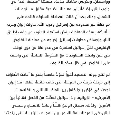
وواشنطن، وتكريس معادلة جديدة تبقيها “مطلقة اليد” في
جنوب لبنان، إضافةً إلى معادلة الضاحية مقابل مستوطنات
الشمال، وذلك بعد أن كانت المعادلة السابقة قائمة على
مواجهة غير محدودة بين إسرائيل وحزب الله. حاولت إيران وحزب
الله كَسْر هذه المعادلة برفض استبعاد الجنوب من وقف إطلاق
النار، وإجهاض محاولات إسرائيل إخراجه من معادلة التفاوض
الإقليمي، لكنّ إسرائيل استمرت في عدوانها من دون توقف،
في حين واصلت المفاوضات مع الحكومة اللبنانية التي وافقت
على التفاوض في ظل هذه الظروف.
لم تنتج جولة التصعيد أخيراً تحوّلاً حاسماً بقدر ما أعادت الأطراف
إلى مرحلة قريبة من المرحلة التي كانت قائمة قبلها؛ فلا إيران
نجحت في فَرْض ربطٍ كامل بين الملف اللبناني والتفاهمات
الأميركية – الإيرانية، ولا إسرائيل تمكّنت من الفصل نهائياً بين
الأمرين. ولذلك، سيظل الوضع هشّاً وقابلاً للانفجار، وسيبقى
لبنان، في المرحلة المقبلة، من بين المجالات الرئيسة التي يتحدّد