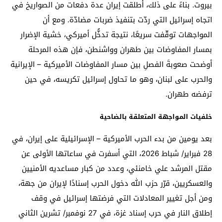
بيروت. بناءً على ذلك، أطلقت إيران عدة دفعات من الصواريخ في
اتجاه إسرائيل التي ردّت بتنفيذ ضربات مضادّة. ومع أن
المواجهات توقّفت سريعًا، نتيجة تدخُّل أميركي، خشية الإضرار
بمسار المفاوضات بين طهران وواشنطن، فإن هذه المرحلة
أوضحت صعوبةَ الفصلِ بين مسار المفاوضات الأميركية – الإيرانية
والحرب على لبنان، وهو ما تحاول إسرائيل تكريسه، في حين
ترفضه طهران.
خلفيات المواجهة المتعلقة بالضاحية
بعد يومين من بدء الحرب الأميركية – الإسرائيلية على إيران، في
28 فبراير/ شباط 2026، التي أسفرت في ساعاتها الأولى عن
مقتل المرشد علي خامنئي، وعدد من كبار مساعديه الأمنيين
والعسكريين، قرّر حزب الله دخول الحرب إسنادًا لإيران من جهة،
ومن أجل تغيير المعادلات التي فرضتها إسرائيل في وقف
إطلاق النار في حرب إسناد غزة، في 27 نوفمبر/ تشرين الثاني