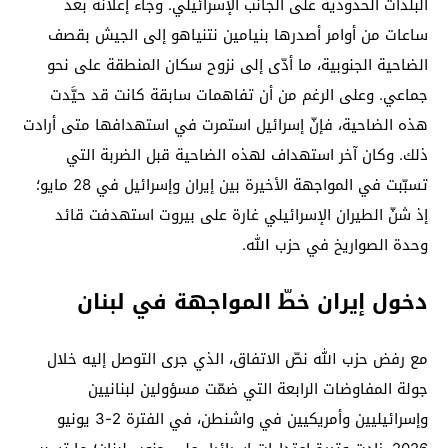
البلدات الحدودية على الجانب الإسرائيلي. وجاء إعلانه بعد
ساعات من أوامر أصدرها بنيامين نتنياهو إلى الجيش بقصف
الضاحية الجنوبية، ما أدّى إلى نزوح سكان المنطقة على نحو
جماعي. وعلى الرغم من أن تفاهمات سابقة كانت قد حيَّدت
هذه الضاحية، فإنّ إسرائيل استمرت في استهدافها متى أرادت
ذلك. وكان آخر استهداف لهذه الضاحية قبل الضربة التي
تسبّبت في المواجهة الأخيرة بين إيران وإسرائيل في 28 مايو؛
إذ شنّ الطيران الإسرائيلي غارة على بيروت استهدفت قائد
وحدة الصواريخ في حزب الله.
دخول إيران خطّ المواجهة في لبنان
مع رفض حزب الله نصّ الاتفاق، الذي جرى التوصل إليه خلال
جولة المفاوضات الرابعة التي ضمّت مسؤولين لبنانيين
وإسرائيليين وأمريكيين في واشنطن، في الفترة 2-3 يونيو