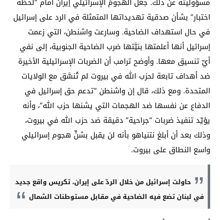
مسؤوليته عن ذلك. جعل الهجومُ الإسرائيلي إيران أمام “لحظة
اختبار” بشأن صدقية تهديداتها المتمثلة في الرد على إسرائيل
في حال استهداف الضاحية. وسارعت واشنطن، التي زعمت
إسرائيل أنها أعلمتها بنيَّتها ضرب الضاحية الجنوبية، إلى نفي
أيّ تنسيق معها. وأوضح ترامب أن الضربات الإسرائيلية الأخيرة
ضد أهداف تابعة لحزب الله في بيروت لم تُنسَّق مع الولايات
المتحدة. ومع ذلك، قال إن واشنطن “تدعم حق إسرائيل في
الدفاع عن نفسها ضد الهجمات التي يشنها حزب الله”، وأنه
يؤيّد تنفيذ ضربات “جراحية” دقيقة ضد حزب الله في بيروت،
وذلك بعد أن أبلغ نتنياهو بأنه لن يقبل بشنِّ هجوم إسرائيلي
واسع النطاق على بيروت.
حاولت إسرائيل من خلال الردّ على إيران، تكريس واقع جديد
في لبنان تضع فيه الضاحية في مقابل مستوطنات الشمال