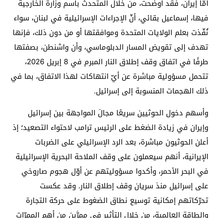
أمّا إيران، فقد أوضحت، من خلال المتحدث باسم وزارة الخارجية
فيها، إسماعيل بقائي، أنّ الإجراءات الإسرائيلية في لبنان، سواء
نُفّذت بعلم الولايات المتحدة وموافقتها أو من دون ذلك، فإنها
تهدف إلى تقويض المسار الدبلوماسي، وأن واشنطن، بصفتها
طرفًا في اتفاق وقف إطلاق النار المبرم في 8 إبريل 2026،
تتحمل مسؤولية مباشرة عن أيّ انتهاكات لهذا الاتفاق، بما في
ذلك الهجمات المنسوبة إلى إسرائيل.
وأسهم دخول الحوثيين سريعًا مجالَ المواجهة بين إسرائيل
وإيران في زيادة الضغط على الرئيس ترامب لاحتواء التصعيد؛ إذ
أعلن الحوثيون مباشرة، بعد الرد الإسرائيلي على الضربات
الإيرانية، أنهم سيعملون على وقف الملاحة البحرية الإسرائيلية
في البحر الأحمر، وأكدوا مسؤوليتهم عن أوّل هجوم صاروخي
على إسرائيل منذ سريان وقف إطلاق النار. وقد عكست
تحرّكاتهم إمكانية توسيع نطاق الضغوط على حركة التجارة
والطاقة العالمية، من خلال التأثير في ممرَّين من أهم الممرّات