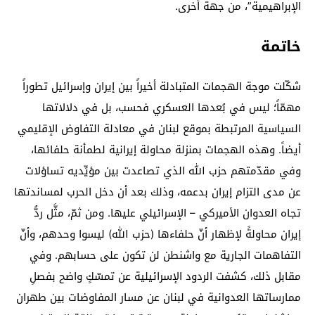
الإبراهيمية”، من جهة أخرى.
خاتمة
شكّلت موجة الهجمات المتبادلة أخيراً بين إيران وإسرائيل تطوراً
مهمّاً؛ ليس في بُعدها العسكري فحسب، بل في دلالاتها
السياسية المرتبطة بموقع لبنان في معادلة التفاوض الإقليمي
أيضاً. وهذه الهجمات بمنزلة محاولة إيرانية لطمأنة حلفائها،
وفي مقدّمتهم حزب الله الذي تصاعدت بين مؤيِّديه تساؤلات
عن مدى التزام إيران بدعمه، وذلك بعد أن دخل الحرب لمساندتها
تجاه العدوان الأميركي – الإسرائيلي عليها. ومن ثمّ، مثَّل ردُّ
إيران محاولةً لإظهار أنّ حلفاءها (حزب الله) ليسوا وحدهم، وأنّ
التفاهمات الجارية مع واشنطن لن تكون على حسابهم. وفي
مقابل ذلك، كشفت الردود الإسرائيلية عن تمسّكٍ واضح بفصلِ
ممارساتها العدوانية في لبنان عن مسار المفاوضات بين طهران