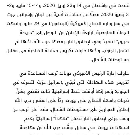
عُقدت في واشنطن في 14 و23 إبريل 2026، و14-15 مايو، و2-
3 يونيو 2026، فضلًا عن محادثات أمنية بين لبنان وإسرائيل جرت
في مقرّ وزارة الدفاع الأميركية (البنتاغون) في 29 مايو. وانتهت
الجولة التفاوضية الرابعة بالإعلان عن التوصل إلى “خريطة
طريق” لتنفيذ وقفٍ لإطلاق النار، رفضها حزب الله؛ لأنها لم
تشمل الجنوب، ولأنها حاولت تكريس معادلة الضاحية في مقابل
مستوطنات الشمال.
حاولت إدارة الرئيس الأميركي دونالد ترمب المساعدة في
تكريس هذه المعادلة التي تُبقِي لإسرائيل حرّية التصرف في
الجنوب؛ بزعم إنها أوقفت خطة إسرائيلية كانت تقضي بشنِّ
ضربات واسعة النطاق على بيروت، ردّاً على استمرار حزب الله
إطلاق الصواريخ على مستوطنات الشمال. فقد أعلن ترمب عن
وقف جزئي لإطلاق النار تضمَّن “تعهداً” إسرائيليّاً بعدم
استهداف بيروت، في مقابل توقُّف حزب الله عن مهاجمة