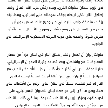
2026، زادت وتيرة اعتداءات إسرائيل على جنوب لبنان؛ ما تسبب
في نزوح سكان عشرات القرى. وجاء رفضُ حزب الله اتفاقَ وقف
إطلاق النار الأخير لربطه بوقف هجماته على إسرائيل، ومطالبته
بإخلاء منطقة جنوب الليطاني من جميع عناصره، من دون أن
ينص في المقابل على وقفٍ شامل وفوري للأعمال القتالية، أو
يفرض قيودًا واضحة على حرية الحركة العسكرية الإسرائيلية في
الجنوب.
حاولت إيران أن تجعل وقف إطلاق النار في لبنان جزءاً من مسار
المفاوضات مع واشنطن. ومع تصاعد وتيرة العدوان الإسرائيلي،
صار الموقف الإيراني أكثر حرجاً، ذلك أن حزب الله دخل الحرب مع
إسرائيل دعماً لإيران، في حين أنها أبرمت اتفاقاً لوقف إطلاق
النار لم يَجرِ تنفيذه عمليّاً في لبنان، على الرغم من اشتماله على
هذا، وهو ما أدّى إلى مواجهة لبنان للعدوان الإسرائيلي، على
نحو منفرد، وعرَّض إيران لانتقادات شديدة، بما في ذلك انتقادات
من مؤيِّدي حزب الله. ونتيجة لهذا، تطوّر الموقف الإيراني