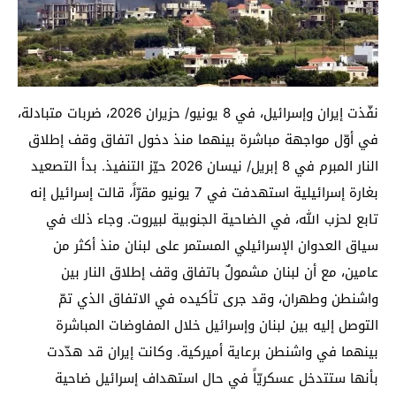
نفّذت إيران وإسرائيل، في 8 يونيو/ حزيران 2026، ضربات متبادلة،
في أوّل مواجهة مباشرة بينهما منذ دخول اتفاق وقف إطلاق
النار المبرم في 8 إبريل/ نيسان 2026 حيّز التنفيذ. بدأ التصعيد
بغارة إسرائيلية استهدفت في 7 يونيو مقرّاً، قالت إسرائيل إنه
تابع لحزب الله، في الضاحية الجنوبية لبيروت. وجاء ذلك في
سياق العدوان الإسرائيلي المستمر على لبنان منذ أكثر من
عامين، مع أن لبنان مشمولٌ باتفاق وقف إطلاق النار بين
واشنطن وطهران، وقد جرى تأكيده في الاتفاق الذي تمّ
التوصل إليه بين لبنان وإسرائيل خلال المفاوضات المباشرة
بينهما في واشنطن برعاية أميركية. وكانت إيران قد هدّدت
بأنها ستتدخل عسكريّاً في حال استهداف إسرائيل ضاحية