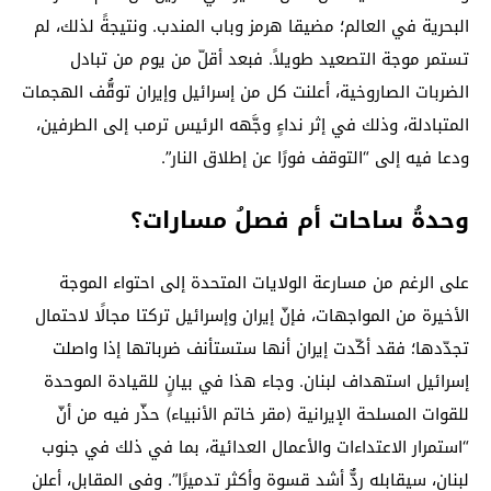
البحرية في العالم؛ مضيقا هرمز وباب المندب. ونتيجةً لذلك، لم
تستمر موجة التصعيد طويلاً. فبعد أقلّ من يوم من تبادل
الضربات الصاروخية، أعلنت كل من إسرائيل وإيران توقُّف الهجمات
المتبادلة، وذلك في إثر نداءٍ وجَّهه الرئيس ترمب إلى الطرفين،
ودعا فيه إلى “التوقف فورًا عن إطلاق النار”.
وحدةُ ساحات أم فصلُ مسارات؟
على الرغم من مسارعة الولايات المتحدة إلى احتواء الموجة
الأخيرة من المواجهات، فإنّ إيران وإسرائيل تركتا مجالًا لاحتمال
تجدّدها؛ فقد أكّدت إيران أنها ستستأنف ضرباتها إذا واصلت
إسرائيل استهداف لبنان. وجاء هذا في بيانٍ للقيادة الموحدة
للقوات المسلحة الإيرانية (مقر خاتم الأنبياء) حذّر فيه من أنّ
“استمرار الاعتداءات والأعمال العدائية، بما في ذلك في جنوب
لبنان، سيقابله ردٌّ أشد قسوة وأكثر تدميرًا”. وفي المقابل، أعلن