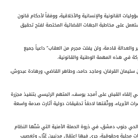
وليات القانونية والإنسانية ‏والأخلاقية، ووفقاً لأحكام قانون
 ‏ستعمل على مخاطبة الجهات القضائية المختصة لفتح تحقيق
ر والعدالة قادمة، ولن يفلت ‏مجرم من العقاب” داعياً جميع
كة في هذه المهمة الوطنية والقانونية.‏
 سليمان القرفان، وماجد ‏حامد، وطاهر القاضي، ورهادة عبدوش،
ة السورية أعلنت في 24 نيسان الماضي إلقاء القبض على أمجد ‏يوسف، المتهم الرئيسي بتنفيذ مجزرة
 التي راح ‏ضحيتها عشرات الأبرياء، ووثّقتها لاحقاً تحقيقات دولية أثارت صدمة واسعة
مجزرة التضامن ارتُكبت في 16 نيسان 2013 في الحي جنوب دمشق، في ‏ذروة الحملة الأمنية التي شنّها النظام
ت محلية وحقوقية، جرى فيها اعتقال مدنيين عُزّل، وتعصيب