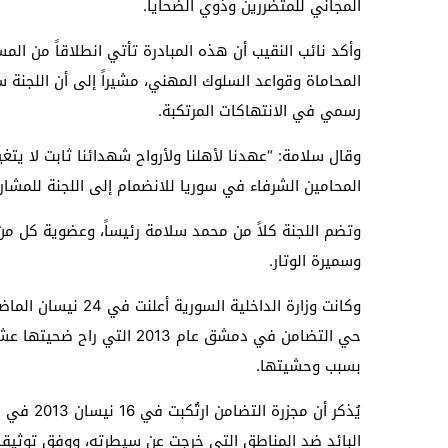
المجاني ‏للمتضررين وذوي الضحايا.‏
وأكد نائب النقيب أن هذه المبادرة تأتي انطلاقاً من المسؤ
المحاماة وقواعد السلوك المهني، مشيراً إلى أن اللجنة
رسمي في الانتهاكات ‏المرتكبة.‏
وقال سلامة: “عهدنا لأهلنا ولأرواح شهدائنا ثابت لا يتغي
المحامين الشرفاء في سوريا للانضمام إلى اللجنة ‏للمشار
وتضم اللجنة كلاً من محمد سلامة رئيساً، وعضوية كل من
وسميرة الوتار.‏
وكانت وزارة الداخلي
حي التضامن في دمشق عام 2013
بسبب ‏وحشيتها.‏
يُذكر أن 
البائد ضد المناطق التي خرجت عن سيطرته، ووفق ‏توثيقا