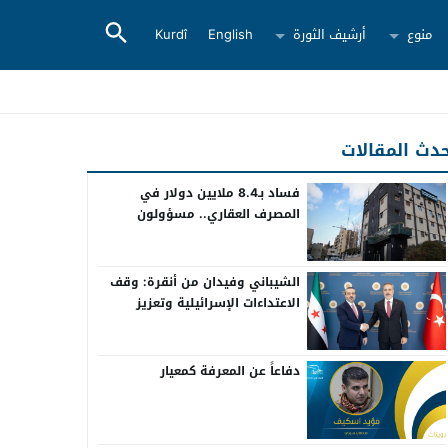
منوع
أرشيف الثورة
English
Kurdî
دث المقالات
فساد بـ8.4 ملايين دولار في
المصرف العقاري.. مسؤولون
سابقون أمام القضاء
الشيباني وفيدان من أنقرة: وقف
الاعتداءات الإسرائيلية وتعزيز
التعاون بين سوريا وتركيا
دفاعاً عن المعرفة كمعيار