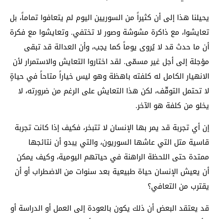
يحيلنا هذا إلى أن كثيراً من السوريين اليوم لم يتعافوا تماماً، بل
تعايشوا، مع ذاكرة مشوشة وصور لا تختفي. وتعايشوا مع فكرة
أن ما حدث قد لا يُروى يوماً كما يجب، وأن العدالة قد تبقى
مؤجلة إلى أجل غير مسمّى. لقد اختاروا التعايش والاستمرار لأن
الانهيار الكامل له كلفته باهظة وهو ليس خياراً متاحاً في حياةٍ
لا تحتمل التوقّف، لكن هذا التعايش على الرغم من ضرورته، لا
يخلو من كلفة هو الآخر.
إن أي تجربة قد يمر بها الإنسان لا تتبخر، فكيف إذا كانت تجربة
قاسية متل التي عاشها السوريون، والتي يبدو أن نتائجها
ممتدة حتى اللحظة الراهنة في حياتهم اليومية، وكيف يمكن
أن يعيش الإنسان حياة طبيعية بعد سنوات من الاضطراب أو أن
يقترب من التعافي؟
قد يعتقد البعض أن ذلك يكون بالعودة إلى العمل أو الدراسة أو