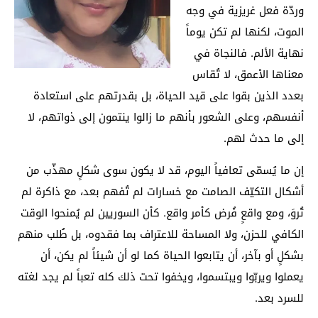
وردّة فعل غريزية في وجه
الموت، لكنها لم تكن يوماً
نهاية الألم. فالنجاة في
معناها الأعمق، لا تُقاس
بعدد الذين بقوا على قيد الحياة، بل بقدرتهم على استعادة
أنفسهم، وعلى الشعور بأنهم ما زالوا ينتمون إلى ذواتهم، لا
إلى ما حدث لهم.
إن ما يُسمّى تعافياً اليوم، قد لا يكون سوى شكلٍ مهذّب من
أشكال التكيّف الصامت مع خسارات لم تُفهم بعد، مع ذاكرة لم
تُروَ، ومع واقعٍ فُرض كأمر واقع. كأن السوريين لم يُمنحوا الوقت
الكافي للحزن، ولا المساحة للاعتراف بما فقدوه، بل طُلب منهم
بشكلٍ أو بآخر، أن يتابعوا الحياة كما لو أن شيئاً لم يكن، أن
يعملوا ويربّوا ويبتسموا، ويخفوا تحت ذلك كله تعباً لم يجد لغته
للسرد بعد.