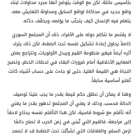
بتأسيس عائلة، لكن مع الوقت يتوضح أنها مجرد محاولات لبناء
واقع جديد في محاكاة لواقع السابق ومحاولة التعايش معه،
يتعلم فيه الإنسان كيف يتجنّب ما يؤلمه، ويخفّف حدّته.
لا يقتصر ما نتكلم حوله على الأفراد، ذلك أن المجتمع السوري
كاملاً يحاول إعادة تشكيل نفسه تحت الضغط، لكن ذلك يترك
أثره أيضاً فيغير منظومة القيم ويبدل الأولويات، وتتراجع بعض
المعايير الأخلاقية أمام ضرورات البقاء في لحظات الخطر، وتصبح
النجاة هي القيمة العليا، حتى لو جاءت على حساب أشياء كانت
تُعتبر أساسية سابقاً.
وهنا لا يمكن أن نطلق حكم قيمة بقدر ما يجب علينا توصيف
الحالة فحسب، وذلك لا يعني أن المجتمع تدهور بقدر ما يعني
أنه تأقلم مع شروط قاسية، لكن هذا التأقلم نفسه يحتاج لاحقاً
إلى مراجعة، فالقيم التي تُبنى في زمن الحرب لا تصلح دائمًا
لزمن السلم، والعلاقات التي تشكّلت تحت الضغط قد لا تصمد