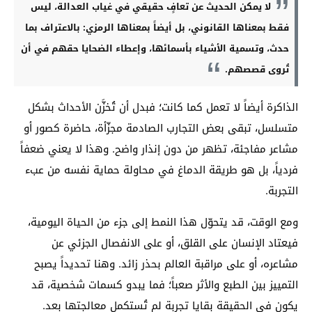
لا يمكن الحديث عن تعافٍ حقيقي في غياب العدالة، ليس
فقط بمعناها القانوني، بل أيضاً بمعناها الرمزي: بالاعتراف بما
حدث، وتسمية الأشياء بأسمائها، وإعطاء الضحايا حقهم في أن
تُروى قصصهم.
الذاكرة أيضاً لا تعمل كما كانت؛ فبدل أن تُخزَّن الأحداث بشكل
متسلسل، تبقى بعض التجارب الصادمة مجزّأة، حاضرة كصور أو
مشاعر مفاجئة، تظهر من دون إنذار واضح. وهذا لا يعني ضعفاً
فردياً، بل هو طريقة الدماغ في محاولة حماية نفسه من عبء
التجربة.
ومع الوقت، قد يتحوّل هذا النمط إلى جزء من الحياة اليومية،
فيعتاد الإنسان على القلق، أو على الانفصال الجزئي عن
مشاعره، أو على مراقبة العالم بحذر زائد. وهنا تحديداً يصبح
التمييز بين الطبع والأثر صعباً؛ فما يبدو كسمات شخصية، قد
يكون في الحقيقة بقايا تجربة لم تُستكمل معالجتها بعد.