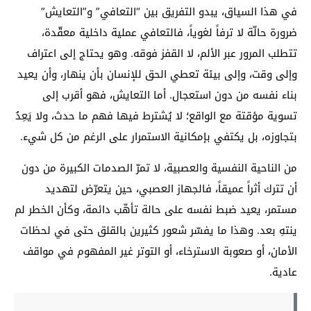
في هذا السياق، يبدو التفريق بين “التعافي” و”التعايش”
ضرورة حالّة لا ترفاً لغوياً، فالتعافي عملية داخلية معقّدة،
تتطلب المرور عبر الألم، لا القفز فوقه. وهو يحتاج إلى اعتراف
وإلى وقت، وإلى بيئة تعطي الحق للإنسان بأن ينهار، وأن يعيد
بناء نفسه من دون استعجال. أما التعايش، فهو أقرب إلى
تسوية مؤقتة مع الواقع؛ لا يُشترط فيها فهم ما حدث، ولا يَعِدُ
بتجاوزه، بل يكتفي بإمكانية الاستمرار على الرغم من كل شيء.
من الناحية النفسية والعصبية، لا تمرّ الصدمات الكبيرة من دون
أن تترك أثراً عميقاً، فالجهاز العصبي، حين يتعرّض لتهديد
مستمر، يعيد ضبط نفسه على حالة تأهّب دائمة، وكأن الخطر لم
ينتهِ بعد. وهذا ما يفسّر شعور كثيرين بالقلق حتى في لحظات
الأمان، أو صعوبة الاسترخاء، أو التوتر غير المفهوم في مواقف
عادية.