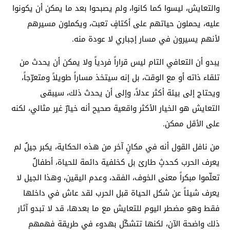
والتعايش، ليسوا كما كانوا، ولم يصبحوا بعد ما يمكن أن يكونوا
عليه، يحملون حياتهم على أكتافٍ تعبت، ويكملون مسيرهم
لأنهم يسيرون في مسار إجباري لا عودة منه.
يبدو أن التعافي التام ليس قراراً فردياً ولا يمكن أن يحدث من
تلقاء ذاته أو مع الوقت، بل إنه سيتخذ مساراً طويلاً ومتعرّجاً،
ويحتاج إلى بيئة أكثر عدلاً، وإلى أن يحدث ذلك، سيبقى
التعايش هو الخيار الأكثر واقعية صحيح أنه خيارٌ غير مثالي، لكنه
على الأقل ممكن.
من نافل القول أنه في مكانٍ آخر من هذه الحكاية، يكبر جيلٌ لم
يعرف الحرب كحدثٍ طارئ بل كخلفية دائمة للحياة، أطفالٌ
تعلّموا مبكراً معنى الخوف، الفقد، وعدم اليقين، وهذا الجيل لا
يعرف شيئاً عن شكل الحياة قبل الحرب لقد عاش في داخلها
فقط وهو مضطر اليوم للتعايش مع ما بعدها، قد لا تبدو آثار
ذلك واضحة الآن، لكنها تتشكّل بهدوء في طريقة فهمهم