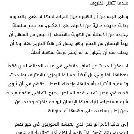
عندما تتغيّر الظروف.
وعلى الرغم من أن الهجرة خيارٌ للنجاة، لكنها لا تعني بالضرورة
بداية جديدة خالية من الأعباء، على العكس، قد تفتح سلسلة
جديدة من الأسئلة عن الهوية والانتماء، إذ ليس من السهل أن
يبدأ الإنسان من الصفر، وهو يحمل كل هذا التاريخ معه، ولا أن
يطلب منه أن يتجاوز ما لم يُمنح فرصة لفهمه أصلاً.
لا يمكن الحديث عن تعافٍ حقيقي في غياب العدالة، ليس فقط
بمعناها القانوني، بل أيضاً بمعناها الرمزي: بالاعتراف بما حدث،
وتسمية الأشياء بأسمائها، وإعطاء الضحايا حقهم في أن تُروى
قصصهم، وحين تغيب هذه العناصر، يصبح التعافي مهمة فردية
شبه مستحيلة، يُترك فيها الإنسان ليواجه ذاكرته وحده، من
دون إطار يساعده على فهمها أو احتوائها.
إلى جانب الألم الواضح الذي يعيشه السوريون في حيواتهم
اليومية، ثمّة شعورٌ أقلّ ظهوراً، لكنه أكثر تعقيداً: إنه شعور