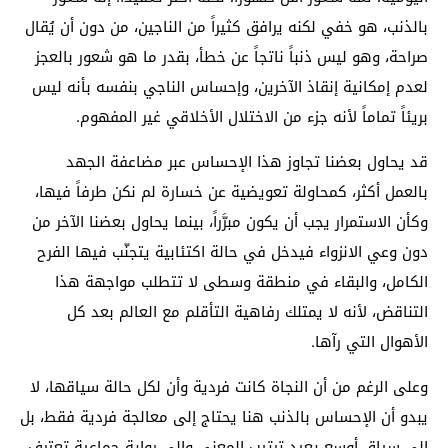
بالذنب، هو خفي لكنه يرافق كثيراً من الناجين، من دون أن يُقال
صراحة، وهو ليس ذنباً ناتجاً عن خطأ، بقدر ما هو شعور بالعجز
لعدم إمكانية إنقاذ الآخرين، وإحساس الناجي بنفسه بأنه ليس
بريئاً تماماً لأنه جزء من الاختلال الأخلاقي غير المفهوم.
قد يحاول بعضنا تجاوز هذا الإحساس عبر مضاعفة الجهد
بالعمل أكثر، كمحاولة تعويضية عن خسارة لم نكن طرفاً فيها،
وكأن الاستمرار يجب أن يكون مبرَّراً، بينما يحاول بعضنا الآخر من
دون وعي الانزواء فيدخل في حالة اكتئابية يتجنّب فيها الفرح
الكامل، والبقاء في منطقة وسطى لا تتطلب مواجهة هذا
التناقض، لأنه لا يمتلك رفاهية التأقلم مع العالم بعد كل
الأهوال التي رآها.
وعلى الرغم من أن النجاة كانت فردية وأن لكل حالة سياقها، لا
يبدو أن الإحساس بالذنب هنا يحتاج إلى معالجة فردية فقط، بل
إلى سياق أوسع يعيد ترتيب المعنى وإلى رواية جماعية تعترف