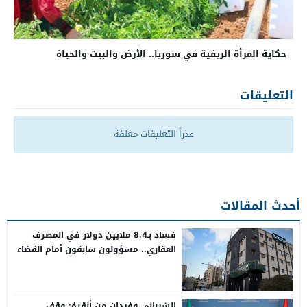
حكاية المرأة الريفية في سوريا.. الأرض والبيت والحياة
التعليقات
عذراً التعليقات مغلقة
أحدث المقالات
فساد بـ8.4 ملايين دولار في المصرف
العقاري.. مسؤولون سابقون أمام القضاء
الشيباني وفيدان من أنقرة: وقف