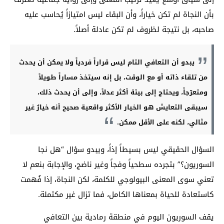
بأن النجاة لم تكن خياراً، وأن البقاء ليس امتيازاً يُحاسب عليه
صاحبه، بل نتيجة لظروف لم تكن عادلة أصلاً.
يبدو أن التعافي التام ليس قراراً فردياً ولا يمكن أن يحدث
من تلقاء ذاته أو مع الوقت، بل إنه سيتخذ مساراً طويلاً
ومتعرّجاً، ويحتاج إلى بيئة أكثر عدلاً، وإلى أن يحدث ذلك،
سيبقى التعايش هو الخيار الأكثر واقعية صحيح أنه خيارٌ غير
مثالي، لكنه على الأقل ممكن.
السؤال الحقيقي ليس بسيطاً إذاً، ويبدو سؤال “هل نجا
السوريون؟” بتجرده سطحياً وفجاً وغير ناضج، والإجابة بنعم لا
تعني سوى المعنى البيولوجي للكلمة، لكن النجاة، إذا فُهمت
كاستعادة للحياة بمعناها الكامل، فما تزال غير مكتملة.
يقف السوريون اليوم في منطقة رمادية بين التعافي