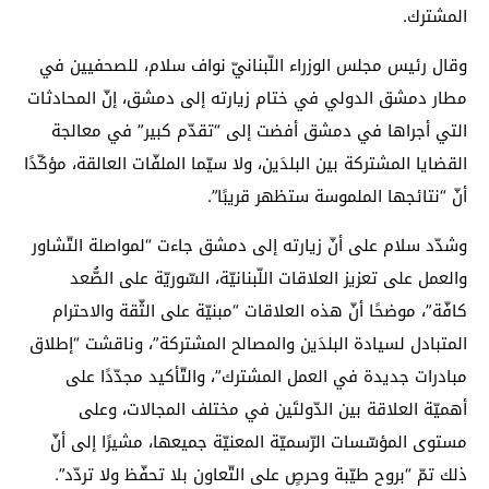
المشترك.
وقال رئيس مجلس الوزراء اللّبنانيّ نواف سلام، للصحفيين في
مطار دمشق الدولي في ختام زيارته إلى دمشق، إنّ المحادثات
التي أجراها في دمشق أفضت إلى “تقدّم كبير” في معالجة
القضايا المشتركة بين البلدَين، ولا سيّما الملفّات العالقة، مؤكّدًا
أنّ “نتائجها الملموسة ستظهر قريبًا”.
وشدّد سلام على أنّ زيارته إلى دمشق جاءت “لمواصلة التّشاور
والعمل على تعزيز العلاقات اللّبنانيّة، السّوريّة على الصُّعد
كافّة”، موضحًا أنّ هذه العلاقات “مبنيّة على الثّقة والاحترام
المتبادل لسيادة البلدَين والمصالح المشتركة”، وناقشت “إطلاق
مبادرات جديدة في العمل المشترك”، والتّأكيد مجدّدًا على
أهميّة العلاقة بين الدّولتَين في مختلف المجالات، وعلى
مستوى المؤسّسات الرّسميّة المعنيّة جميعها، مشيرًا إلى أنّ
ذلك تمّ “بروح طيّبة وحرصٍ على التّعاون بلا تحفّظ ولا تردّد”.