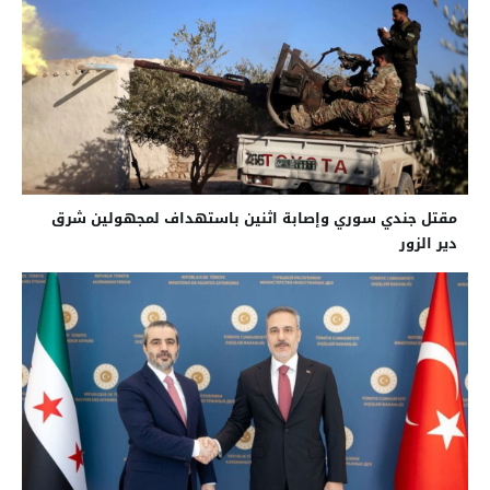
مقتل جندي سوري وإصابة اثنين باستهداف لمجهولين شرق
دير الزور