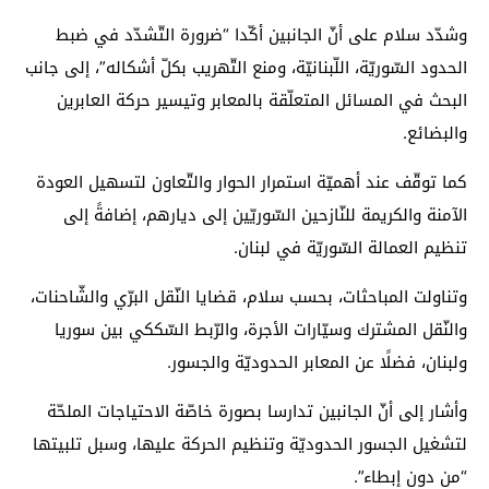
وشدّد سلام على أنّ الجانبين أكّدا “ضرورة التّشدّد في ضبط
الحدود السّوريّة، اللّبنانيّة، ومنع التّهريب بكلّ أشكاله”، إلى جانب
البحث في المسائل المتعلّقة بالمعابر وتيسير حركة العابرين
والبضائع.
كما توقّف عند أهميّة استمرار الحوار والتّعاون لتسهيل العودة
الآمنة والكريمة للنّازحين السّوريّين إلى ديارهم، إضافةً إلى
تنظيم العمالة السّوريّة في لبنان.
وتناولت المباحثات، بحسب سلام، قضايا النّقل البرّي والشّاحنات،
والنّقل المشترك وسيّارات الأجرة، والرّبط السّككي بين سوريا
ولبنان، فضلًا عن المعابر الحدوديّة والجسور.
وأشار إلى أنّ الجانبين تدارسا بصورة خاصّة الاحتياجات الملحّة
لتشغيل الجسور الحدوديّة وتنظيم الحركة عليها، وسبل تلبيتها
“من دون إبطاء”.