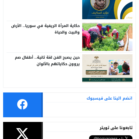
حكاية المرأة الريفية في سوريا.. الأرض
والبيت والحياة
حين يصبح الفن لغة ثانية.. أطفال صم
يروون حكاياتهم بالألوان
انضم الينا على فيسبوك
تابعونا على تويتر