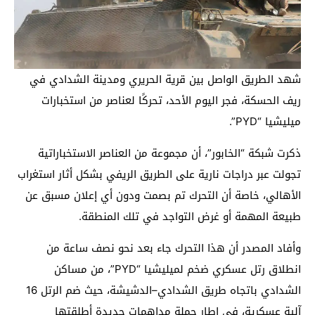
شهد الطريق الواصل بين قرية الحريري ومدينة الشدادي في
ريف الحسكة، فجر اليوم الأحد، تحركًا لعناصر من استخبارات
ميليشيا “PYD”.
ذكرت شبكة “الخابور”، أن مجموعة من العناصر الاستخباراتية
تجولت عبر دراجات نارية على الطريق الريفي بشكل أثار استغراب
الأهالي، خاصة أن التحرك تم بصمت ودون أي إعلان مسبق عن
طبيعة المهمة أو غرض التواجد في تلك المنطقة.
وأفاد المصدر أن هذا التحرك جاء بعد نحو نصف ساعة من
انطلاق رتل عسكري ضخم لميليشيا “PYD”، من مساكن
الشدادي باتجاه طريق الشدادي–الدشيشة، حيث ضم الرتل 16
آلية عسكرية، في إطار حملة مداهمات جديدة أطلقتها