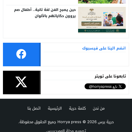
حين يصبح الفن لغة ثانية.. أطفال صم
يروون حكاياتهم بالألوان
انضم الينا على فيسبوك
تابعونا على تويتر
من نحن
كلمة حرية
الرئيسية
اتصل بنا
حرية برس Horrya press
© 2026 جميع الحقوق محفوظة.
تصميم
مجلة الووردبريس