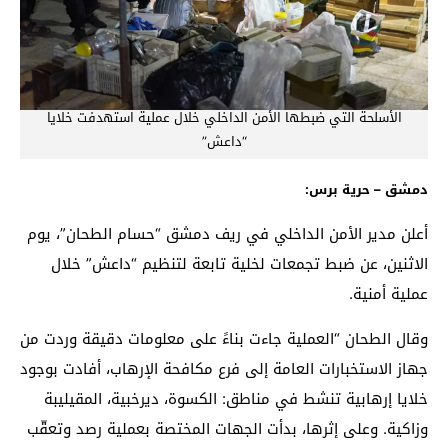
الأسلحة التي ضبطها الأمن الداخلي خلال عملية استهدفت خلايا
“داعش”
دمشق – حرية برس:
أعلن مدير الأمن الداخلي في ريف دمشق “حسام الطحان”، يوم
الاثنين، عن ضبط تجمعات لخلية تابعة لتنظيم “داعش” خلال
عملية أمنية.
وقال الطحان “العملية جاءت بناءً على معلومات دقيقة وردت من
جهاز الاستخبارات العامة إلى فرع مكافحة الإرهاب، أفادت بوجود
خلايا إرهابية تنشط في مناطق: الكسوة، ديرخبية، المقيليبة
وزاكية. وعلى إثرها، بدأت الجهات المختصة بعملية رصد وتعقّب