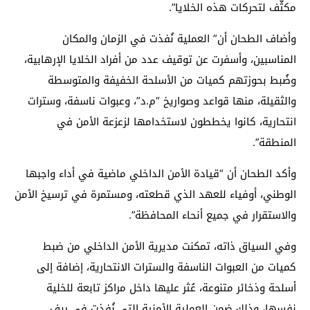
مكثّف لتحركات هذه الخلايا”.
وأضاف الطحان أن” العملية نُفذت في الزمان والمكان
المناسبين، وأسفرت عن توقيف عدد من أفراد الخلايا الإرهابية،
وضُبط بحوزتهم كميات من الأسلحة الخفيفة والمتوسطة
والثقيلة، منها قواعد وصواريخ “م.د”، وعبوات ناسفة، وسترات
انتحارية، كانوا يخططون لاستخدامها لزعزعة الأمن في
المنطقة”.
وأكد الطحان أن “قيادة الأمن الداخلي ماضية في أداء واجبها
الوطني، أوفياء للعهد الذي قطعته، ومستمرة في ترسيخ الأمن
والاستقرار في جميع أنحاء المحافظة”.
وفي السياق ذاته، تمكنت مديرية الأمن الداخلي من ضبط
كميات من العبوات الناسفة والسترات الانتحارية، إضافة إلى
أسلحة وذخائر متنوعة، عُثر عليها داخل مراكز تابعة للخلية
نفسها، وذلك ضمن العملية الأمنية التي نُفذت في ريف