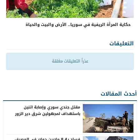
حكاية المرأة الريفية في سوريا.. الأرض والبيت والحياة
التعليقات
عذراً التعليقات مغلقة
أحدث المقالات
مقتل جندي سوري وإصابة اثنين
باستهداف لمجهولين شرق دير الزور
فساد بـ8.4 ملايين دولار في المصرف