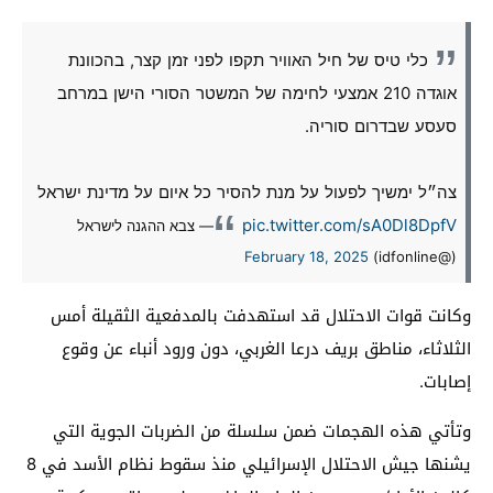
כלי טיס של חיל האוויר תקפו לפני זמן קצר, בהכוונת
אוגדה 210 אמצעי לחימה של המשטר הסורי הישן במרחב
סעסע שבדרום סוריה.
צה״ל ימשיך לפעול על מנת להסיר כל איום על מדינת ישראל
pic.twitter.com/sA0Dl8DpfV
— צבא ההגנה לישראל
February 18, 2025
(@idfonline)
وكانت قوات الاحتلال قد استهدفت بالمدفعية الثقيلة أمس
الثلاثاء، مناطق بريف درعا الغربي، دون ورود أنباء عن وقوع
إصابات.
وتأتي هذه الهجمات ضمن سلسلة من الضربات الجوية التي
يشنها جيش الاحتلال الإسرائيلي منذ سقوط نظام الأسد في 8