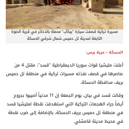
مسيرة تركية قصفت سيارة “بيكآب” محملة بالذخائر في قرية الحنوة
التابعة لمدينة ⁧تل حميس⁩ شمال شرقي الحسكة
الحسكة – حرية برس:
أعلنت مليشيا قوات سوريا الديمقراطية “قسد”، مقتل 4 من
عناصرها في قصف نفذته مسيرات تركية في منطقة تل حميس
بريف محافظة الحسكة.
وقالت قسد في بيان، يوم الجمعة إن 11 مدنياً أصيبوا بجروح
أيضاً جراء الهجمات التركية التي استهدفت نقطة لمليشيا قسد
في منطقة تل حميس بريف الحسكة، بالإضافة إلى ضرب نقطة
في محيط مدينة قامشلي.