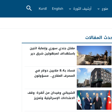
منوع
أرشيف الثورة
English
Kurdî
دث المقالات
مقتل جندي سوري وإصابة اثنين
باستهداف لمجهولين شرق دير
الزور
فساد بـ8.4 ملايين دولار في
المصرف العقاري.. مسؤولون
سابقون أمام القضاء
الشيباني وفيدان من أنقرة: وقف
الاعتداءات الإسرائيلية وتعزيز
التعاون بين سوريا وتركيا