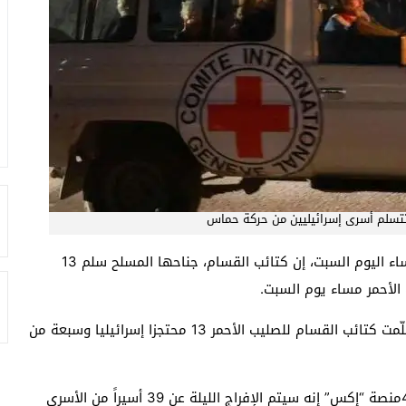
ر تتسلم أسرى إسرائيليين من حركة حماس
قالت حركة المقاومة الإسلامية الفلسطينية (حماس)، مساء اليوم السبت، إن كتائب القسام، جناحها المسلح سلم 13
 الأحمر مساء يوم السبت.
وأضافت حماس في بيان “في إطار التهدئة الإنسانية، سلّمت كتائب القسام للصليب الأحمر 13 محتجزا إسرائيليا وسبعة من
وكان متحدث الخارجية القطرية ماجد الأنصاري أكد على 4منصة “إكس” إنه سيتم الإفراج الليلة عن 39 أسيراً من الأسرى