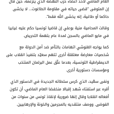
العام الماضي لأحد أعضاء حزب النهضة الذي يتزعمه، حين قال
إن المتوفى “قضى حياته في مقاومة الطاغوت… لا يخشى
حاكما أو طاغية، إنه يخشى الله فقط”.
وقالت المحامية منية بوعلي إن قاضيا تونسيا حكم عليه غيابيا
في مايو الماضي بالسجن لمدة عام بتهمة التحريض.
كما يواجه الغنوشي اتهامات بالتآمر ضد أمن الدولة مع
شخصيات معارضة معتقلة أخرى تتهم سعيّد بتنفيذ انقلاب على
الديمقراطية التونسية، بعدما علّق عمل البرلمان المنتخب
ومؤسسات دستورية أخرى.
ونفى سعّيد، الذي كرس سلطاته الجديدة في الدستور الذي
أقره عبر استفتاء شهد إقبالا منخفضا العام الماضي، أن تكون
أفعاله انقلابا وقال إنها ضرورية لإنقاذ تونس من سنوات من
الفوضى. ووصف منتقديه بالمجرمين والخونة والإرهابيين.