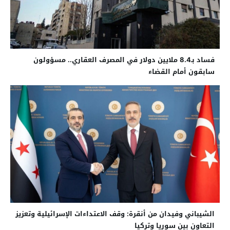
فساد بـ8.4 ملايين دولار في المصرف العقاري.. مسؤولون
سابقون أمام القضاء
الشيباني وفيدان من أنقرة: وقف الاعتداءات الإسرائيلية وتعزيز
التعاون بين سوريا وتركيا