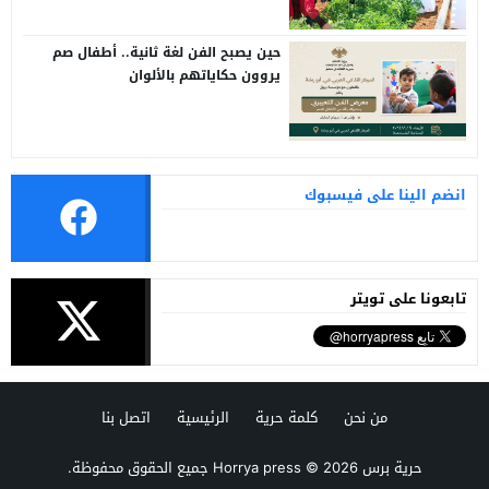
حين يصبح الفن لغة ثانية.. أطفال صم
يروون حكاياتهم بالألوان
انضم الينا على فيسبوك
تابعونا على تويتر
من نحن
كلمة حرية
الرئيسية
اتصل بنا
حرية برس Horrya press
© 2026 جميع الحقوق محفوظة.