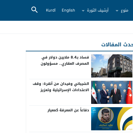
منوع
أرشيف الثورة
English
Kurdî
دث المقالات
فساد بـ8.4 ملايين دولار في
المصرف العقاري.. مسؤولون
سابقون أمام القضاء
الشيباني وفيدان من أنقرة: وقف
الاعتداءات الإسرائيلية وتعزيز
التعاون بين سوريا وتركيا
دفاعاً عن المعرفة كمعيار