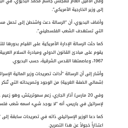
وقال الأمين العام للمجلس جاسم محمد البديوي، في البيا
إلى وزير الخارجية الأمريكي”.
وأضاف البديوي، أن “الرسالة دعت واشنطن إلى تحمل مسؤول
التي تستهدف الشعب الفلسطيني”.
كما حثت الرسالة الإدارة الأمريكية على القيام بدورها 
يقوم على مبادئ القانون الدولي ومبادرة السلام العرب
1967، وعاصمتها القدس الشرقية، حسب البديوي.
وأشار إلى أن الرسالة “أدانت تصريحات وزير المالية الإسر
(شمالي الضفة الغربية) من الوجود وتصريحاته التي تُنك
وفي 20 مارس/ آذار الجاري، زعم سموتريتش، وهو زع
لإسرائيل في باريس، أنه “لا يوجد شيء اسمه شعب فلسط
كما دعا الوزير الإسرائيلي ذاته في تصريحات سابقة إلى 
اعتذاراً خجولاً عن هذا التصريح.