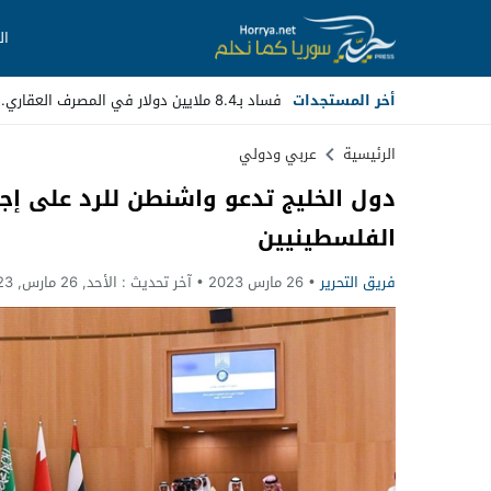
ال
أخر المستجدات
فساد بـ8.4 ملايين دولار في المصرف العقاري.. مسؤولون سابقون أمام _
Stop
الرئيسية
عربي ودولي
دول الخليج تدعو واشنطن للرد على إجرا
Previous
الفلسطينيين
Next
فريق التحرير
26 مارس 2023
آخر تحديث :
الأحد, 26 مارس, 2023 - 3:38 مساءً