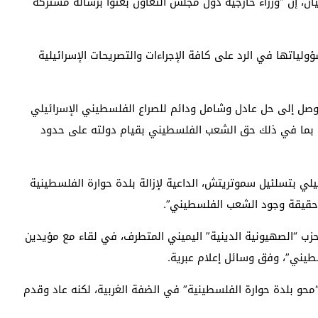
ن، إن “وزراء خارجية دول مجلس التعاون بعثوا برسالة مشتركة
ياتها في الرد على كافة الإجراءات والتصريحات الإسرائيلية
للتوصل إلى حل عادل وشامل ودائم للصراع الفلسطيني الإسرائيلي
ية بما في ذلك حق الشعب الفلسطيني بقيام دولته على حدود
ائيلي بتسلئيل سموتريتش، الداعية لإزالة بلدة حوارة الفلسطينية
ر حقيقة وجود الشعب الفلسطيني”.
يم حزب “الصهيونية الدينية” اليميني المتطرف، في لقاء مع مؤيدين
يني”، وفق وسائل إعلام عبرية.
“محو بلدة حوارة الفلسطينية” في الضفة الغربية، لكنه عاد وقدم