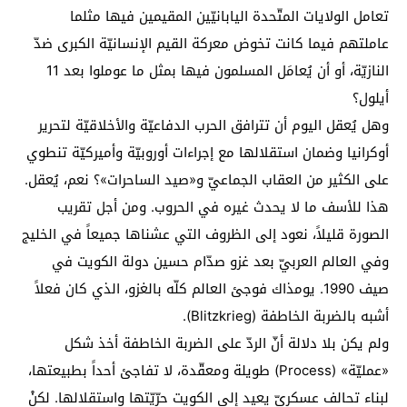
تعامل الولايات المتّحدة اليابانيّين المقيمين فيها مثلما
عاملتهم فيما كانت تخوض معركة القيم الإنسانيّة الكبرى ضدّ
النازيّة، أو أن يُعامَل المسلمون فيها بمثل ما عوملوا بعد 11
أيلول؟
وهل يُعقل اليوم أن تترافق الحرب الدفاعيّة والأخلاقيّة لتحرير
أوكرانيا وضمان استقلالها مع إجراءات أوروبيّة وأميركيّة تنطوي
على الكثير من العقاب الجماعيّ و«صيد الساحرات»؟ نعم، يُعقل.
هذا للأسف ما لا يحدث غيره في الحروب. ومن أجل تقريب
الصورة قليلاً، نعود إلى الظروف التي عشناها جميعاً في الخليج
وفي العالم العربيّ بعد غزو صدّام حسين دولة الكويت في
صيف 1990. يومذاك فوجئ العالم كلّه بالغزو، الذي كان فعلاً
أشبه بالضربة الخاطفة (Blitzkrieg).
ولم يكن بلا دلالة أنّ الردّ على الضربة الخاطفة أخذ شكل
«عمليّة» (Process) طويلة ومعقّدة، لا تفاجئ أحداً بطبيعتها،
لبناء تحالف عسكريّ يعيد إلى الكويت حرّيّتها واستقلالها. لكنْ