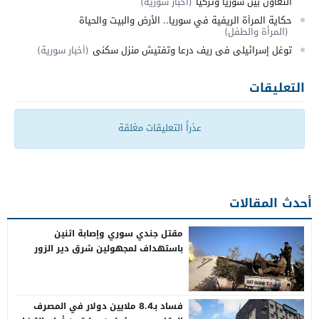
التعاون بين سوريا وتركيا
(أخبار سورية)
حكاية المرأة الريفية في سوريا.. الأرض والبيت والحياة
(المرأة والطفل)
توغل إسرائيلي في ريف درعا وتفتيش منزل سكني
(أخبار سورية)
التعليقات
عذراً التعليقات مغلقة
أحدث المقالات
مقتل جندي سوري وإصابة اثنين
باستهداف لمجهولين شرق دير الزور
فساد بـ8.4 ملايين دولار في المصرف