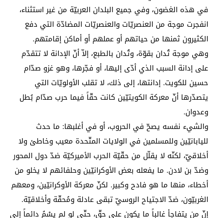
في هذه الغضون، وفي جميع البلدان العربيّة من غير استثناء،
انفجرت موجة من العنصريّات والعنصريّات المضادّة التي دفع
الكثيرون ثمنها من حياتهم أو عملهم أو أماكن إقامتهم.
وهي موجة تُدان بقوّة، وتُدان بالطبع، إلاّ أنّ الإدانة لا تتقدّم
على إدانة السبب الذي أدّى إليها، أو فجّرها، وهو غزو صدّام
حسين للكويت. إدانتها، إلى ذلك، لا تقلب الأولويّات التي
يتصدّرها أنّ معركة الكويتيّين كانت حقّاً فيما حرب صدّام بُطل
وعدوان.
والشيء نفسه يصحّ في الحروب، أو في أغلبها: ما حدث
لليابانيّين وللمسلمين في الولايات المتّحدة معيب وخاطئ ولا
أخلاقيّ، لكنّه لا يقلّل من حقّيّة الحرب الأميركيّة ضدّ دول المحور
وضدّ بن لادن. ما يفعله بعض الأوكرانيّين وحلفائهم لا يخلو من
أخطاء، منها ما هو فادح وكبير. لكنّ معركة الأوكرانيّين، ومعهم
الغربيّون، ضدّ الاجتياح الروسيّ تبقى عادلة ومُحقّة وأخلاقيّة.
إنّ من يتفاجأ غالباً ما يكون على حقّ، حتّى لو لم يسْمُ دائماً إلى