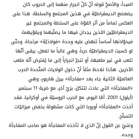
المبدأ، والأصحّ قوله أنّ كلّ انجرار منهما إلى الحروب كان
يضعضع الديمقراطيّة في هذين المجتمع والسلطة. هذا على
العكس تماماً من أثر القوّة على السلطة والمجتمع غير
الديمقراطيّين اللذين يجدان فيها ما يصلّبهما ويقوّيهما،
فيحوّلانها أساساً تنهض عليه وحدة «فولاذيّة» مرتجاة. وحتّى
لو كسبت الديمقراطيّة حرباً، وهي غالباً ما تفعل، يبقى أنّها
تلعب في غير ملعبها، أو تنجرّ انجراراً إلى ما يُفترض أنّه ملعب
الآخرين. هكذا نلاحظ مثلاً أنّ دخول الولايات المتّحدة الحرب
العالميّة الثانية جاء بعد «مفاجأة» بيرل هاربور، وهي
«المفاجأة» التي عادت لتتكرّر، بزيّ آخر، مع ضربة 11 سبتمبر
(أيلول) 2001. أمّا اليوم، مع الحرب الروسيّة في أوكرانيا، فقد
أخذت «المفاجأة» أوروبا التي كانت مشغولة بخفض ميزانيّات
التسلّح.
وغنيّ عن القول إنّ الذي لا تأخذه المفاجأة هو صاحب المفاجأة
وحده.