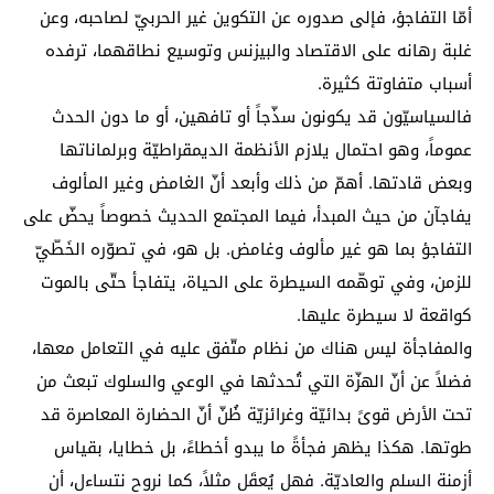
أمّا التفاجؤ، فإلى صدوره عن التكوين غير الحربيّ لصاحبه، وعن
غلبة رهانه على الاقتصاد والبيزنس وتوسيع نطاقهما، ترفده
أسباب متفاوتة كثيرة.
فالسياسيّون قد يكونون سذّجاً أو تافهين، أو ما دون الحدث
عموماً، وهو احتمال يلازم الأنظمة الديمقراطيّة وبرلماناتها
وبعض قادتها. أهمّ من ذلك وأبعد أنّ الغامض وغير المألوف
يفاجآن من حيث المبدأ، فيما المجتمع الحديث خصوصاً يحضّ على
التفاجؤ بما هو غير مألوف وغامض. بل هو، في تصوّره الخَطّيّ
للزمن، وفي توهّمه السيطرة على الحياة، يتفاجأ حتّى بالموت
كواقعة لا سيطرة عليها.
والمفاجأة ليس هناك من نظام متّفق عليه في التعامل معها،
فضلاً عن أنّ الهزّة التي تُحدثها في الوعي والسلوك تبعث من
تحت الأرض قوىً بدائيّة وغرائزيّة ظُنّ أنّ الحضارة المعاصرة قد
طوتها. هكذا يظهر فجأةً ما يبدو أخطاءً، بل خطايا، بقياس
أزمنة السلم والعاديّة. فهل يُعقَل مثلاً، كما نروح نتساءل، أن