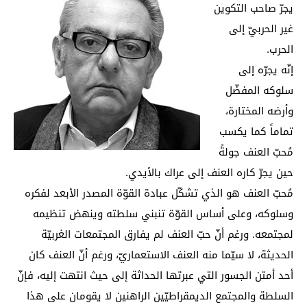
يجرّ صاحب التكوين
غير الحربيّ إلى
الحرب.
إنّه يجرّه إلى
سلوكه المفضّل
وأرضه المختارة،
تماماً كما يكسب
مُحبّ العنف جولةً
حين يجرّ كاره العنف إلى عراك بالأيدي.
مُحبّ العنف هو الذي تشكّل عبادة القوّة المصدر الأبعد لفكره
وسلوكه، وعلى أساس القوّة تنبني سلطته وينهض تنظيمه
لمجتمعه. ورغم أنّ حبّ العنف لم يفارق المجتمعات الغربيّة
الحديثة، لا سيّما منه العنف الاستعماريّ، ورغم أنّ العنف كان
أحد أمتن الجسور التي عبرتها الحداثة إلى حيث انتهت إليه، فإنّ
السلطة والمجتمع الديمقراطيّين الراهنين لا يقومان على هذا