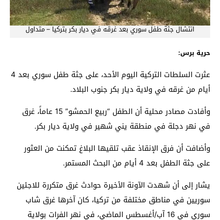
انتشال جثة طفل سوري بعد غرقه في ديار بكر بتركيا – متداول
حرية برس:
عثرت السلطات التركية اليوم الأحد، على جثة طفل سوري بعد 4
أيام من غرقه في ولاية ديار بكر جنوب البلاد.
وأفادت مصادر محلية أن الطفل “ربيع الحمشو” 15 عاماً، غرق
في نهر دجلة في منطقة يني شهير في ولاية ديار بكر.
وأضافت أن فرق الإنقاذ عقب تلقيها البلاغ تمكنت من العثور
على جثة الطفل بعد 4 أيام من البحث المستمر.
يشار إلى أن شهدت الآونة الأخيرة حوادث غرق متكررة للاجئين
سوريين في مناطق مختلفة من تركيا، كان آخرها غرق شاب
سوري في 16 آب/أغسطس الماضي، في نهر الفرات بولاية