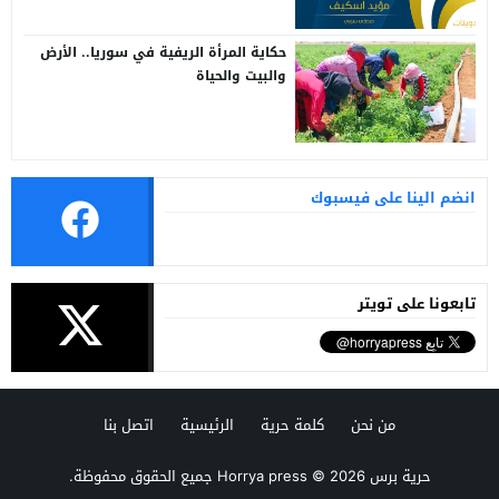
حكاية المرأة الريفية في سوريا.. الأرض
والبيت والحياة
انضم الينا على فيسبوك
تابعونا على تويتر
من نحن
كلمة حرية
الرئيسية
اتصل بنا
حرية برس Horrya press
© 2026 جميع الحقوق محفوظة.