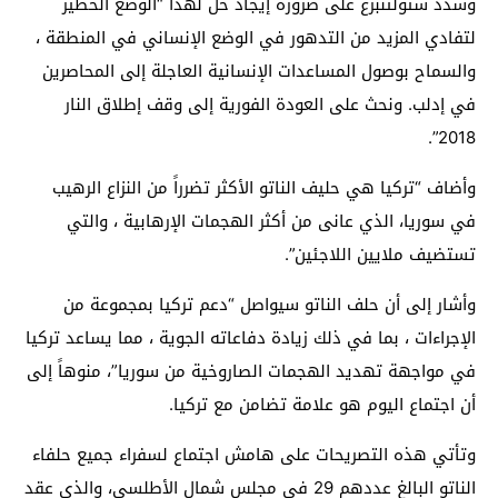
وشدد ستولتنبرغ على ضرورة إيجاد حل لهذا “الوضع الخطير
لتفادي المزيد من التدهور في الوضع الإنساني في المنطقة ،
والسماح بوصول المساعدات الإنسانية العاجلة إلى المحاصرين
في إدلب. ونحث على العودة الفورية إلى وقف إطلاق النار
2018”.
وأضاف “تركيا هي حليف الناتو الأكثر تضرراً من النزاع الرهيب
في سوريا، الذي عانى من أكثر الهجمات الإرهابية ، والتي
تستضيف ملايين اللاجئين”.
وأشار إلى أن حلف الناتو سيواصل “دعم تركيا بمجموعة من
الإجراءات ، بما في ذلك زيادة دفاعاته الجوية ، مما يساعد تركيا
في مواجهة تهديد الهجمات الصاروخية من سوريا”، منوهاً إلى
أن اجتماع اليوم هو علامة تضامن مع تركيا.
وتأتي هذه التصريحات على هامش اجتماع لسفراء جميع حلفاء
الناتو البالغ عددهم 29 في مجلس شمال الأطلسي، والذي عقد