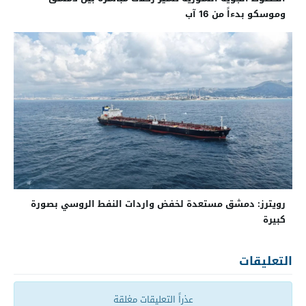
وموسكو بدءاً من 16 آب
رويترز: دمشق مستعدة لخفض واردات النفط الروسي بصورة
كبيرة
التعليقات
عذراً التعليقات مغلقة