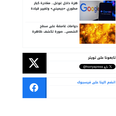
هزة داخل غوغل.. مغادرة كبار
مطوري «جيميني» وتغيير قيادة
الذكاء الاصطناعي
دوامات غامضة على سطح
الشمس.. صورة تكشف ظاهرة
تُرصد للمرة الأولى
تابعونا على تويتر
انضم الينا على فيسبوك