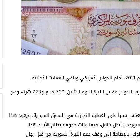
بية.
وشهدت الليرة السورية انخفاضاً متسارعاً، ليسجل سعر صرف الدولار مقابل الليرة اليوم الاثنين، 720 مبيع و723 شراء، وهو
عكس سلباً على العملية التجارية في السوق السورية. ويعود هذا
مستوردة بشكل كامل، فيما عللت حكومة نظام الأسد هذا
نوك، بالإضافة إلى وقف دعم الليرة السورية من قبل رجال