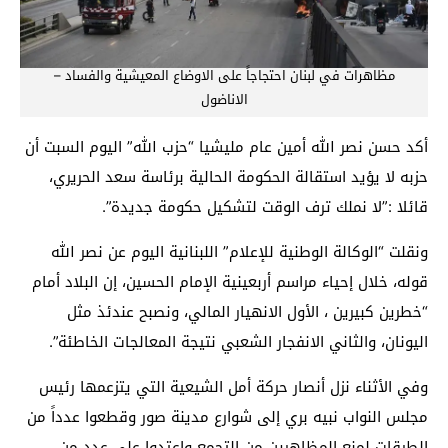
مظاهرات في لبنان احتجاجاً على الاوضاع المعيشية والفساد –
الاناضول
أكد حسن نصر الله أمين عام مليشيا “حزب الله” اليوم السبت أن
حزبه لا يؤيد استقالة الحكومة الحالية برئاسة سعد الحريري،
قائلا :”لا نملك ترف الوقت لتشكيل حكومة جديدة”.
ونقلت “الوكالة الوطنية للإعلام” اللبنانية اليوم عن نصر الله
قوله، خلال إحياء مراسم أربعينية الإمام الحسين، إن البلاد أمام
“خطرين كبيرين ، الأول الانهيار المالي، ونصبح عندئذ مثل
اليونان، والثاني الانفجار الشعبي نتيجة المعالجات الخاطئة”.
وفي الأثناء نزل أنصار حركة أمل الشيعية التي يتزعمها رئيس
مجلس النواب نبيه بري إلى شوارع مدينة صور وقطعوا عدداً من
الطرقات لمنع المظاهرين من التجمع واعتدوا على عدد من