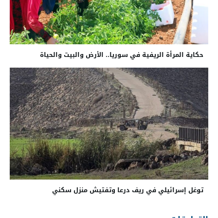
حكاية المرأة الريفية في سوريا.. الأرض والبيت والحياة
توغل إسرائيلي في ريف درعا وتفتيش منزل سكني