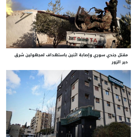
مقتل جندي سوري وإصابة اثنين باستهداف لمجهولين شرق
دير الزور