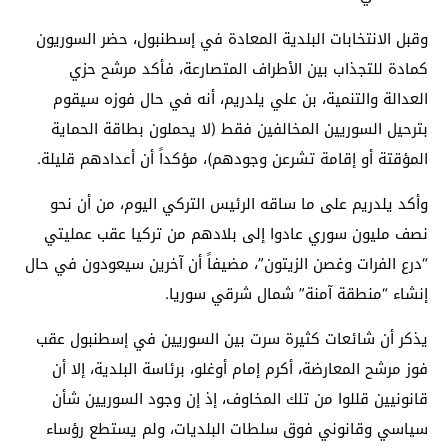
وقبل الانتخابات البلدية المعادة في إسطنبول، حضر السوريون
كمادة للتجذاب بين الأطراف المتصارعة، فأكد مرشح حزي
العدالة والتنمية، بن علي يلدريم، أنه في حال فوزه سيقوم
بترحيل السوريين المخالفين فقط (لا يحملون بطاقة الحماية
المؤقتة أو إقامة تشرعن وجودهم)، مؤكداً أن أعدادهم قليلة.
وأكد يلدريم على ما ساقه الرئيس التركي اليوم، من أن نحو
نصف مليون سوري عادوا إلى بلادهم من تركيا عقب عمليتي
“درع الفرات وغصن الزيتون”، مضيفاً أن آخرين سيعودون في حال
إنشاء “منطقة آمنة” شمال شرقي سوريا.
يذكر أن شائعات كثيرة سرت بين السوريين في إسطنبول عقب
فوز مرشح المعارضة، أكرم إمام أوغلو، برئاسة البلدية، إلا أن
قانونيين قللوا من تلك المخاوف، إذ إن وجود السوريين شأن
سياسي وقانوني فوق سلطات البلديات، ولم يستطع رؤساء