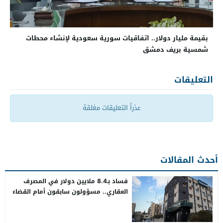
بقيمة مليار دولار.. اتفاقيات سورية سعودية لإنشاء محطات
شمسية بريف دمشق
التعليقات
عذراً التعليقات مغلقة
أحدث المقالات
فساد بـ8.4 ملايين دولار في المصرف
العقاري.. مسؤولون سابقون أمام القضاء