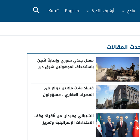
منوع
أرشيف الثورة
English
Kurdî
دث المقالات
مقتل جندي سوري وإصابة اثنين
باستهداف لمجهولين شرق دير
الزور
فساد بـ8.4 ملايين دولار في
المصرف العقاري.. مسؤولون
سابقون أمام القضاء
الشيباني وفيدان من أنقرة: وقف
الاعتداءات الإسرائيلية وتعزيز
التعاون بين سوريا وتركيا