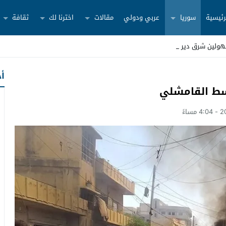
رئيسية
سوريا
عربي ودولي
مقالات
اخترنا لك
ثقافة
ولين شرق دير الزور
أح
وسط القامشلي