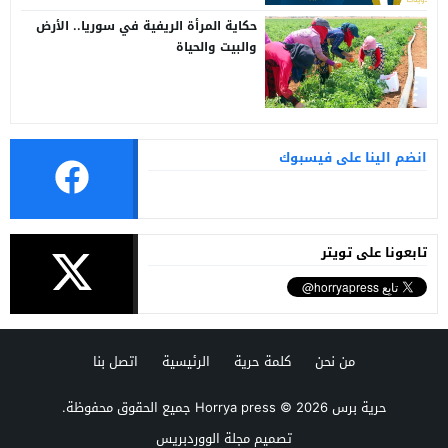
حكاية المرأة الريفية في سوريا.. الأرض
والبيت والحياة
انضم الينا على فيسبوك
تابعونا على تويتر
من نحن
كلمة حرية
الرئيسية
اتصل بنا
حرية برس Horrya press
© 2026 جميع الحقوق محفوظة.
تصميم
مجلة الووردبريس