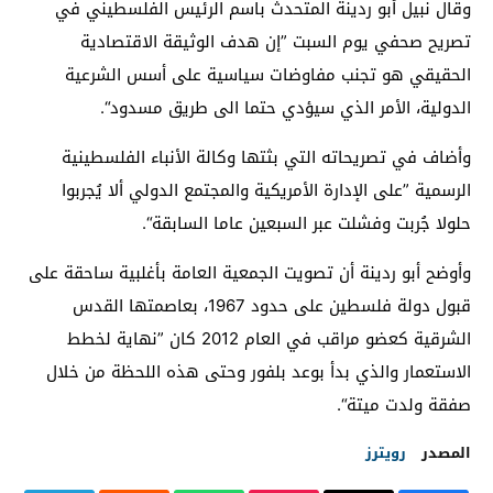
وقال نبيل أبو ردينة المتحدث باسم الرئيس الفلسطيني في
تصريح صحفي يوم السبت ”إن هدف الوثيقة الاقتصادية
الحقيقي هو تجنب مفاوضات سياسية على أسس الشرعية
الدولية، الأمر الذي سيؤدي حتما الى طريق مسدود“.
وأضاف في تصريحاته التي بثتها وكالة الأنباء الفلسطينية
الرسمية ”على الإدارة الأمريكية والمجتمع الدولي ألا يُجربوا
حلولا جُربت وفشلت عبر السبعين عاما السابقة“.
وأوضح أبو ردينة أن تصويت الجمعية العامة بأغلبية ساحقة على
قبول دولة فلسطين على حدود 1967، بعاصمتها القدس
الشرقية كعضو مراقب في العام 2012 كان ”نهاية لخطط
الاستعمار والذي بدأ بوعد بلفور وحتى هذه اللحظة من خلال
صفقة ولدت ميتة“.
المصدر
رويترز