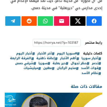
من “آل عابورة” من مدينة تدمر، حيث نُفِّذَ فيهما الإعدام في
إحدى مدارس حي “ديربعلبة” في مدينة حمص.
رابط مختصر
كلمات دليلية
#سوريا اليوم
آخر الأخبار
أخبار اليوم
أخبار سوريا
أهم الأخبار
إعاقة ذهنية
الفرقة الرابعة
تدمر
حظر تجوال
دير بعلبة
سوريا
شرقي حمص
قوات الأسد
مخيم الركبان
مهين
ميليشيات
نظام الأسد
مقالات ذات صلة