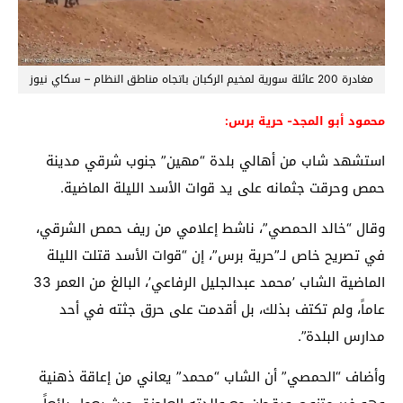
مغادرة 200 عائلة سورية لمخيم الركبان باتجاه مناطق النظام – سكاي نيوز
محمود أبو المجد- حرية برس:
استشهد شاب من أهالي بلدة “مهين” جنوب شرقي مدينة
حمص وحرقت جثمانه على يد قوات الأسد الليلة الماضية.
وقال “خالد الحمصي”، ناشط إعلامي من ريف حمص الشرقي،
في تصريح خاص لـ”حرية برس”، إن “قوات الأسد قتلت الليلة
الماضية الشاب ’محمد عبدالجليل الرفاعي’، البالغ من العمر 33
عاماً، ولم تكتف بذلك، بل أقدمت على حرق جثته في أحد
مدارس البلدة”.
وأضاف “الحمصي” أن الشاب “محمد” يعاني من إعاقة ذهنية