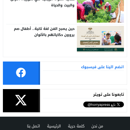
والبيت والحياة
حين يصبح الفن لغة ثانية.. أطفال صم
يروون حكاياتهم بالألوان
انضم الينا على فيسبوك
تابعونا على تويتر
من نحن
كلمة حرية
الرئيسية
اتصل بنا