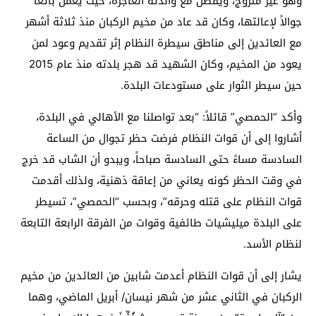
وهو غير متزوج، ويقطن مع والدته العاجزة، حيث يعمل بائعاً
جوالاً لإعالتها، وكان قد عاد من مخيم الركبان منذ ثلاثة أشهر
مع العائدين إلى مناطق سيطرة النظام إثر تقديم وعود لمن
يعود من المخيم، وكان الشهيد قد هجر بلدته منذ عام 2015
حين سيطر الثوار على مستودعات البلدة.
وأكد “الحمصي” قائلاً: “بعد تواصلنا مع الأهالي في البلدة،
أشاروا إلى أن قوات النظام فرضت حظر تجوال من الساعة
السادسة مساءً حتى السادسة صباحاً، ويبدو أن الشاب قد خرج
في وقت الحظر كونه يعاني من إعاقة ذهنية، ولذلك أقدمت
قوات النظام على قتله وحرقه”، وبحسب “الحمصي”، تسيطر
على البلدة ميليشيات طائفية وقوات من الفرقة الرابعة التابعة
لنظام الأسد.
يشار إلى أن قوات النظام أعدمت شابين من العائدين من مخيم
الركبان في الثاني عشر من شهر نيسان/ أبريل الماضي، وهما