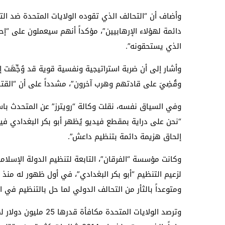
وأضاف أن “التحالف الذي تقوده الولايات المتحدة ضد ال
دائمة لهؤلاء الإرهابيين”، مؤكداً أنهم سيعملون على “إحضا
الذي يستحقونه”.
وأشار إلى أن ضربة استراتيجية ونفسية قوية قد وُجِّهَ
وقُضِيَ على قادتهم وهرب آخرون”، مشدداً على أن “القتال
وفي السياق نفسه، نقلت وكالة “رويترز” عن المتحدث باسم 
“نحن على دراية بمقطع فيديو يُظهر أبو بكر البغدادي ف
إلحاق هزيمة دائمة بتنظيم داعش”.
وكانت مؤسسة “الفرقان”، التابعة لتنظيم الدولة الإسل
ومتوعداً بالثأر من التحالف الدولي لما حل بالتنظيم في ا