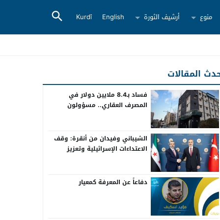
منوع
أرشيف الثورة
English
Kurdî
دث المقالات
فساد بـ8.4 ملايين دولار في
المصرف العقاري.. مسؤولون
سابقون أمام القضاء
الشيباني وفيدان من أنقرة: وقف
الاعتداءات الإسرائيلية وتعزيز
التعاون بين سوريا وتركيا
دفاعاً عن المعرفة كمعيار