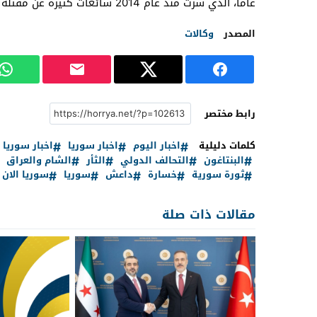
عاماً، الذي سرت منذ عام 2014 شائعات كثيرة عن مقتله لم تُؤكَّد.
المصدر
وكالات
رابط مختصر
كلمات دليلية
اخبار اليوم
اخبار سوريا
اخبار سوريا 
البنتاغون
التحالف الدولي
الثأر
الشام والعراق
ثورة سورية
خسارة
داعش
سوريا
سوريا الان
مقالات ذات صلة