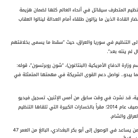
تنظيم المتطرف سيقاتل في أنحاء العالم كلها لضمان هزيمة
ر القادة الذين ما يزالون طلقاء أمام العدالة لينالوا العقاب
ت إلى التنظيم في سوريا والعراق، حيث “سقط ما يسمى بخلافتهم
 لم ينته بعد”.
وزارة الدفاع الأمريكية (البنتاغون)، “شون روبرتسون”، قوله:
يما يبدو.. نواصل دعم القوى الشريكة في مهمتها المتمثلة في
امية، قد نشرت في وقت سابق من أمس الإثنين، تسجيل فيديو
لزعيم التنظيم “أبو بكر البغدادي”، في أول ظهور له منذ صيف عام 2014؛ مقراً بالخسارات الكبيرة التي تلقاها التنظيم
لعراق والشام.
وترصد الولايات المتحدة مكافأة قدرها 25 مليون دولار لمن يساعد في الوصول إلى أبو بكر البغدادي، البالغ من العمر 47