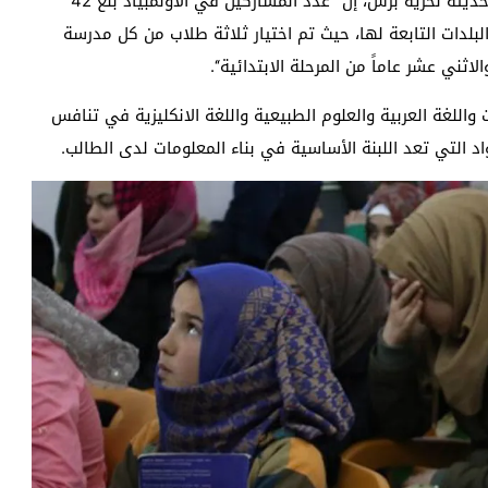
وقال ’’محمد السويد‘‘ أحد أعضاء لجنة حماية الطفل في حديثه لحرية برس، إن ’’عدد المشاركين في الأولمبياد بلغ 42
والقرى والبلدات التابعة لها، حيث تم اختيار ثلاثة طلاب من كل مدرسة
لاثني عشر عاماً من المرحلة الابتدائية‘‘.
واللغة العربية والعلوم الطبيعية واللغة الانكليزية في تنافس
د التي تعد اللبنة الأساسية في بناء المعلومات لدى الطالب.