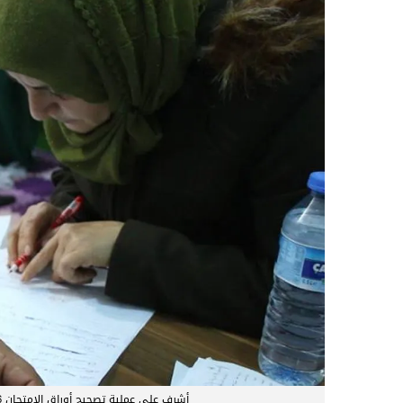
أشرف على عملية تصحيح أوراق الامتحان 16 معلم ومعلمة – عدسة: حنين السيد – حرية برس©