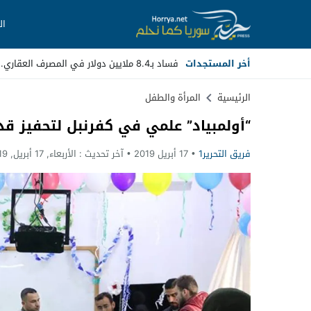
ال
أخر المستجدات
فساد بـ8.4 ملايين دولار في المصرف العقاري.. مسؤولون سابقون أمام القضاء
Stop
الرئيسية
المرأة والطفل
“أولمبياد” علمي في كفرنبل لتحفيز قد
Previous
فريق التحرير1
17 أبريل 2019
آخر تحديث :
الأربعاء, 17 أبريل, 2019 - 9:20 مساءً
Next