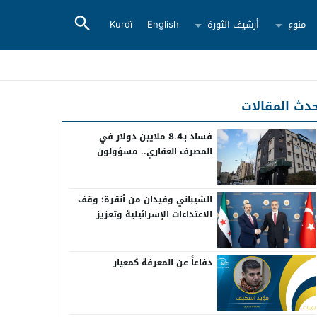
منوع
أرشيف الثورة
English
Kurdî
دث المقالات
فساد بـ8.4 ملايين دولار في
المصرف العقاري.. مسؤولون
سابقون أمام القضاء
الشيباني وفيدان من أنقرة: وقف
الاعتداءات الإسرائيلية وتعزيز
التعاون بين سوريا وتركيا
دفاعاً عن المعرفة كمعيار