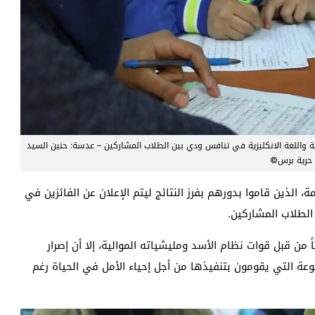
عية واللغة الانكليزية في تنافس ودي بين الطلاب المشاركين – عدسة: حنين السيد
 حرية برس©
حيح أوراق الامتحان 16 معلم ومعلمة، الذين قاموا بدورهم بفرز النتائج ليتم الإعلان عن الفائزين في
 الطلاب المشاركين.
 قبل قوات نظام الأسد ومليشياته الموالية، إلا أن إصرار
وعة التي يقومون بتنفيذها من أجل إحياء الأمل في الحياة رغم