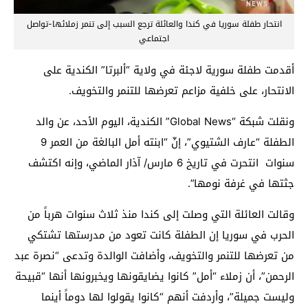
انتحار طفلة سوريا في كندا والعائلة ترجع السبب إلى تنمر زملائها-تواصل
اجتماعي
أقدمت طفلة سورية لاجئة في ولاية “ألبرتا” الكندية على
الانتحار، على خلفية مزاعم تعرضها للتنمر والتخويف.
ونقلت شبكة “Global News” الكندية، اليوم الأحد، عن والد
الطفلة “عارف الشتيوي”، إنّ “ابنته أمل البالغة من العمر 9
سنوات انتحرت في تاريخ 6 مارس/ آذار الماضي، وإنه اكتشف
جثتها في غرفة نومها”.
وقالت العائلة التي وصلت إلى كندا منذ ثلاث سنوات هرباً من
الحرب في سوريا إن الطفلة كانت تعود من مدرستها تشتكي
من تعرضها للتنمر والتخويف، وأضافت الوالدة وتدعى “نصرة عبد
الرحمن”، أن زملاء “أمل” كانوا يضايقونها ويخبرونها أنها “قبيحة
وليست جميلة”، وأردفت أنهم “كانوا يقولوا لها دوماً أينما